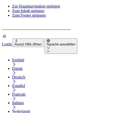
Zur Hauptnavigation springen
Zum Inhalt springen
Zum Footer springen
Wie barrierefrei ist deine Website wirklich?
Login
Assist Hilfe öffnen
Sprache auswählen
English
Dansk
Deutsch
Español
Français
Italiano
Nederlands