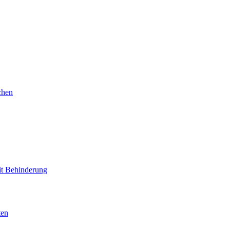
chen
mit Behinderung
ten