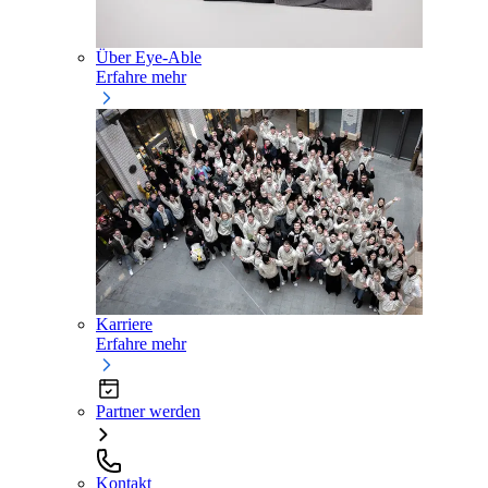
Über Eye-Able
Erfahre mehr
Karriere
Erfahre mehr
Partner werden
Kontakt