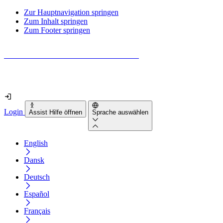
Zur Hauptnavigation springen
Zum Inhalt springen
Zum Footer springen
Wie barrierefrei ist deine Website wirklich?
Finde es in nur 2 Minuten heraus
Login
Assist Hilfe öffnen
Sprache auswählen
English
Dansk
Deutsch
Español
Français