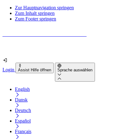
Zur Hauptnavigation springen
Zum Inhalt springen
Zum Footer springen
Wie barrierefrei ist deine Website wirklich?
Finde es in nur 2 Minuten heraus
Login
Assist Hilfe öffnen
Sprache auswählen
English
Dansk
Deutsch
Español
Français