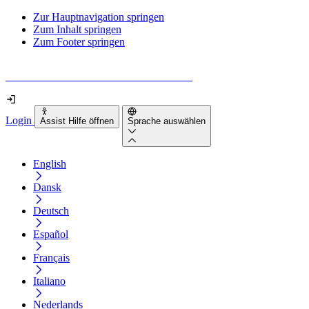
Zur Hauptnavigation springen
Zum Inhalt springen
Zum Footer springen
Wie barrierefrei ist deine Website wirklich?
Login
Assist Hilfe öffnen
Sprache auswählen
English
Dansk
Deutsch
Español
Français
Italiano
Nederlands