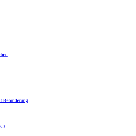
chen
mit Behinderung
ten