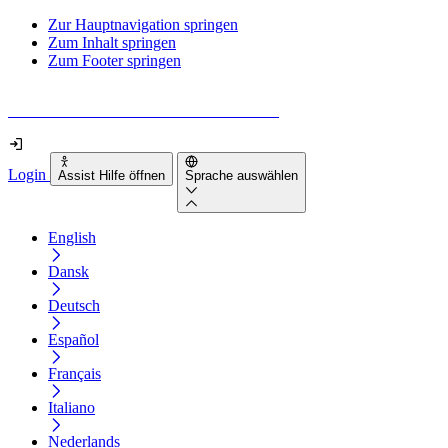
Zur Hauptnavigation springen
Zum Inhalt springen
Zum Footer springen
Wie barrierefrei ist deine Website wirklich?
Login
Assist Hilfe öffnen
Sprache auswählen
English
Dansk
Deutsch
Español
Français
Italiano
Nederlands