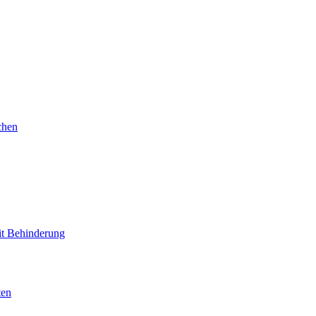
chen
mit Behinderung
ten