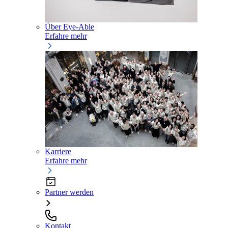
Über Eye-Able
Erfahre mehr
Karriere
Erfahre mehr
Partner werden
Kontakt