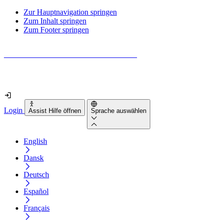
Zur Hauptnavigation springen
Zum Inhalt springen
Zum Footer springen
Wie barrierefrei ist deine Website wirklich?
Finde es in nur 2 Minuten heraus
Login
Assist Hilfe öffnen
Sprache auswählen
English
Dansk
Deutsch
Español
Français