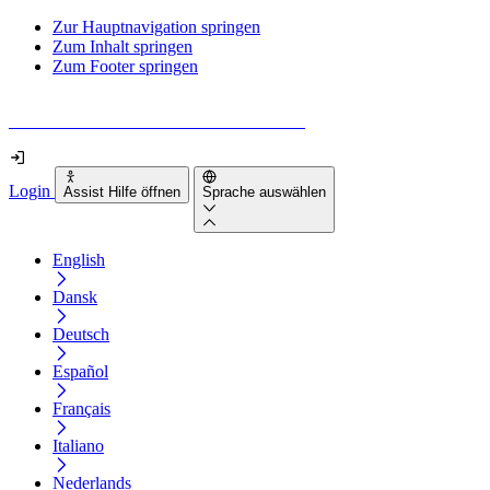
Zur Hauptnavigation springen
Zum Inhalt springen
Zum Footer springen
Wie barrierefrei ist deine Website wirklich?
Login
Assist Hilfe öffnen
Sprache auswählen
English
Dansk
Deutsch
Español
Français
Italiano
Nederlands