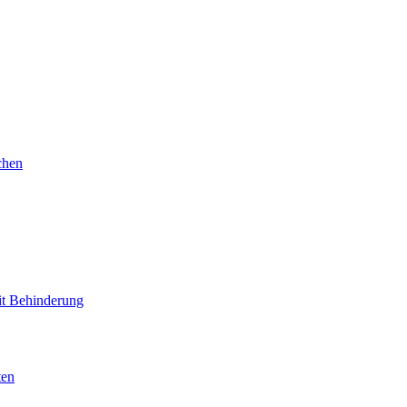
chen
mit Behinderung
ten