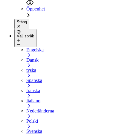
Öppenhet
Stäng
Välj språk
Engelska
Dansk
tyska
Spanska
franska
Italiano
Nederländerna
Polski
Svenska