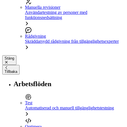
Manuella revisioner
Användartestning av personer med
funktionsnedsättning
Rådgivning
Skräddarsydd rådgivning från tillgänglighetsexperter
Stäng
Tillbaka
Arbetsflöden
Test
Automatiserad och manuell tillgänglighetstestning
Optimera