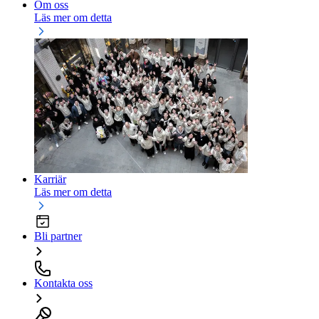
Om oss
Läs mer om detta
Karriär
Läs mer om detta
Bli partner
Kontakta oss