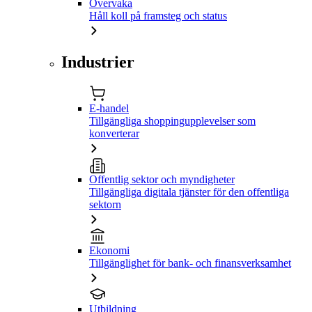
Övervaka
Håll koll på framsteg och status
Industrier
E-handel
Tillgängliga shoppingupplevelser som
konverterar
Offentlig sektor och myndigheter
Tillgängliga digitala tjänster för den offentliga
sektorn
Ekonomi
Tillgänglighet för bank- och finansverksamhet
Utbildning