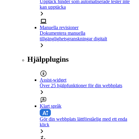
Upptäck hinder som automatiserade tester inte
kan upptäcka
Manuella revisioner
Dokumentera manuella
tillgänglighetsgranskningar digitalt
Hjälpplugins
Assist-widget
Över 25 hjälpfunktioner för din webbplats
Klart språk
Gör din webbplats lättförståelig med ett enda
klick