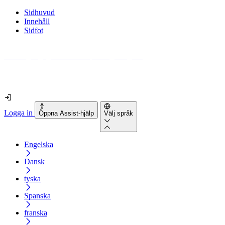
Sidhuvud
Innehåll
Sidfot
Hur tillgänglig är din webbplats egentligen?
Ta reda på det på mindre än 2 minuter
Logga in
Öppna Assist-hjälp
Välj språk
Engelska
Dansk
tyska
Spanska
franska