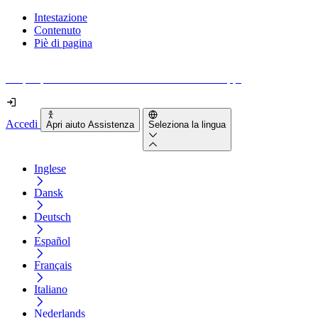
Intestazione
Contenuto
Piè di pagina
Scopri quanto sono accessibili il tuo sito e le tue app.
Accedi
Apri aiuto Assistenza
Seleziona la lingua
Inglese
Dansk
Deutsch
Español
Français
Italiano
Nederlands