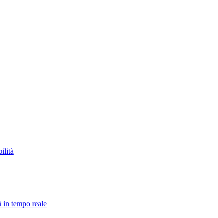
ilità
à in tempo reale