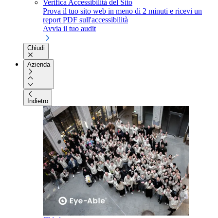
Verifica Accessibilità del Sito
Prova il tuo sito web in meno di 2 minuti e ricevi un
report PDF sull'accessibilità
Avvia il tuo audit
Chiudi
Azienda
Indietro