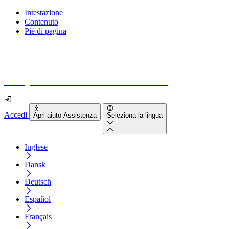
Intestazione
Contenuto
Piè di pagina
Scopri quanto sono accessibili il tuo sito e le tue app.
Prova gratuitamente il tuo sito e il nostro strumento
Accedi
Apri aiuto Assistenza
Seleziona la lingua
Inglese
Dansk
Deutsch
Español
Français