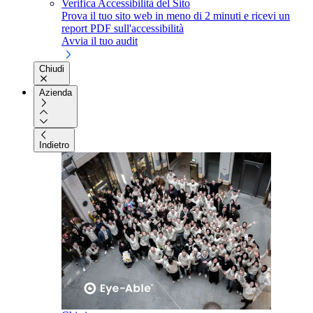
Verifica Accessibilità del Sito
Prova il tuo sito web in meno di 2 minuti e ricevi un
report PDF sull'accessibilità
Avvia il tuo audit
Chiudi
Azienda
Indietro