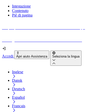
Intestazione
Contenuto
Piè di pagina
Scopri quanto sono accessibili il tuo sito e le tue app.
Prova gratuitamente il tuo sito e il nostro strumento
Accedi
Apri aiuto Assistenza
Seleziona la lingua
Inglese
Dansk
Deutsch
Español
Français