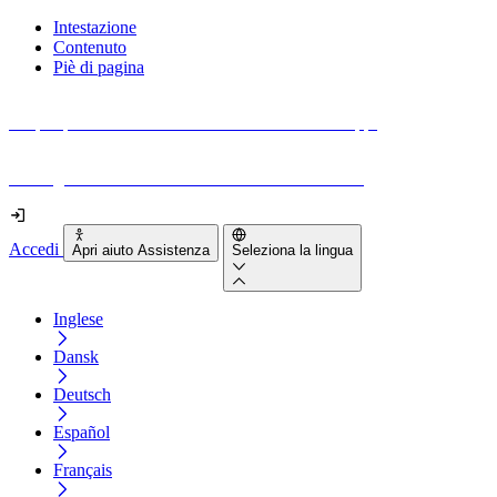
Intestazione
Contenuto
Piè di pagina
Scopri quanto sono accessibili il tuo sito e le tue app.
Prova gratuitamente il tuo sito e il nostro strumento
Accedi
Apri aiuto Assistenza
Seleziona la lingua
Inglese
Dansk
Deutsch
Español
Français