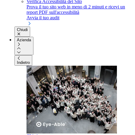
Verifica Accessibilità del Sito
Prova il tuo sito web in meno di 2 minuti e ricevi un
report PDF sull'accessibilità
Avvia il tuo audit
Chiudi
Azienda
Indietro