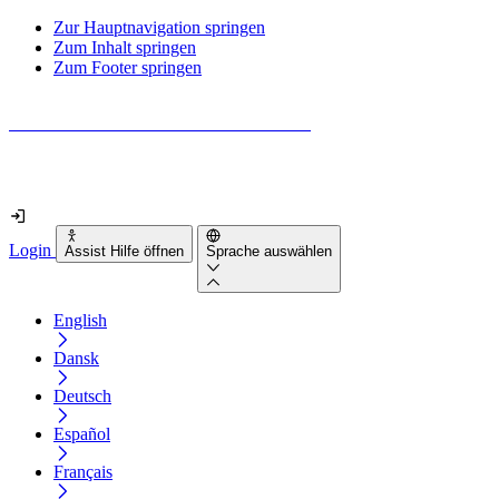
Zur Hauptnavigation springen
Zum Inhalt springen
Zum Footer springen
Wie barrierefrei ist deine Website wirklich?
Finde es in nur 2 Minuten heraus
Login
Assist Hilfe öffnen
Sprache auswählen
English
Dansk
Deutsch
Español
Français