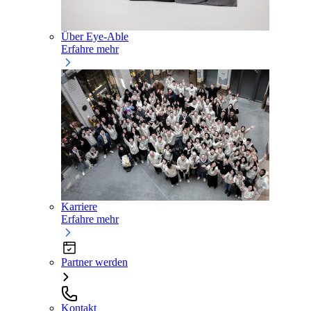
Über Eye-Able
Erfahre mehr
Karriere
Erfahre mehr
Partner werden
Kontakt