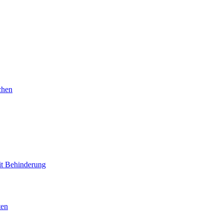
chen
mit Behinderung
ten