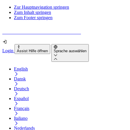
Zur Hauptnavigation springen
Zum Inhalt springen
Zum Footer springen
Wie barrierefrei ist deine Website wirklich?
Login
Assist Hilfe öffnen
Sprache auswählen
English
Dansk
Deutsch
Español
Français
Italiano
Nederlands