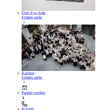
Über Eye-Able
Erfahre mehr
Karriere
Erfahre mehr
Partner werden
Kontakt