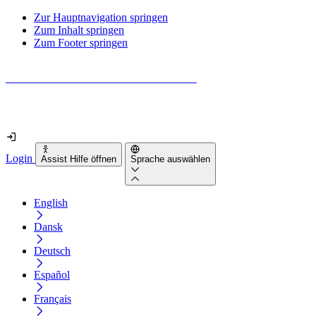
Zur Hauptnavigation springen
Zum Inhalt springen
Zum Footer springen
Wie barrierefrei ist deine Website wirklich?
Finde es in nur 2 Minuten heraus
Login
Assist Hilfe öffnen
Sprache auswählen
English
Dansk
Deutsch
Español
Français