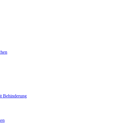
chen
mit Behinderung
ten