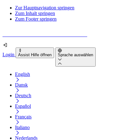
Zur Hauptnavigation springen
Zum Inhalt springen
Zum Footer springen
Wie barrierefrei ist deine Website wirklich?
Login
Assist Hilfe öffnen
Sprache auswählen
English
Dansk
Deutsch
Español
Français
Italiano
Nederlands