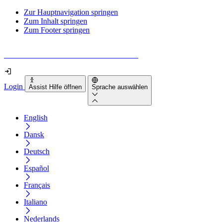
Zur Hauptnavigation springen
Zum Inhalt springen
Zum Footer springen
Wie barrierefrei ist deine Website wirklich?
Login
Assist Hilfe öffnen
Sprache auswählen
English
Dansk
Deutsch
Español
Français
Italiano
Nederlands