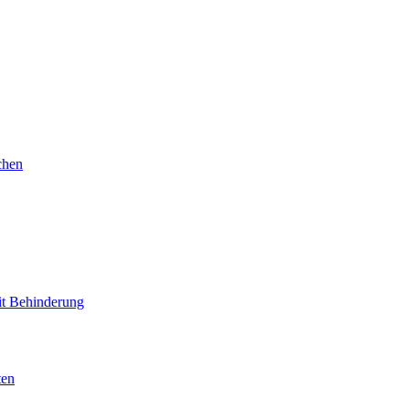
chen
mit Behinderung
ten