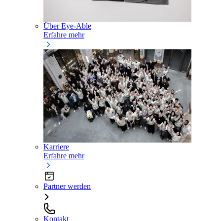
Über Eye-Able
Erfahre mehr
Karriere
Erfahre mehr
Partner werden
Kontakt