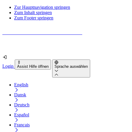
Zur Hauptnavigation springen
Zum Inhalt springen
Zum Footer springen
Wie barrierefrei ist deine Website wirklich?
Finde es in nur 2 Minuten heraus
Login
Assist Hilfe öffnen
Sprache auswählen
English
Dansk
Deutsch
Español
Français