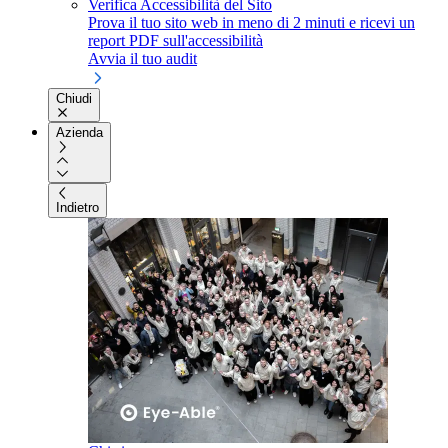
Verifica Accessibilità del Sito
Prova il tuo sito web in meno di 2 minuti e ricevi un
report PDF sull'accessibilità
Avvia il tuo audit
Chiudi
Azienda
Indietro