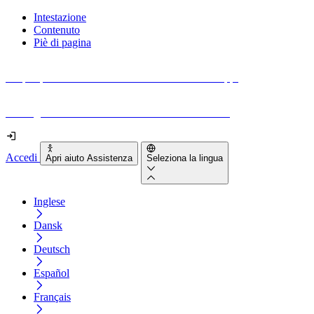
Intestazione
Contenuto
Piè di pagina
Scopri quanto sono accessibili il tuo sito e le tue app.
Prova gratuitamente il tuo sito e il nostro strumento
Accedi
Apri aiuto Assistenza
Seleziona la lingua
Inglese
Dansk
Deutsch
Español
Français