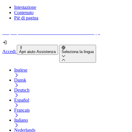
Intestazione
Contenuto
Piè di pagina
Scopri quanto sono accessibili il tuo sito e le tue app.
Accedi
Apri aiuto Assistenza
Seleziona la lingua
Inglese
Dansk
Deutsch
Español
Français
Italiano
Nederlands