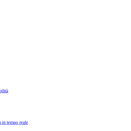
ilità
à in tempo reale