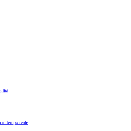
ilità
à in tempo reale