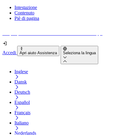
Intestazione
Contenuto
Piè di pagina
Scopri quanto sono accessibili il tuo sito e le tue app.
Accedi
Apri aiuto Assistenza
Seleziona la lingua
Inglese
Dansk
Deutsch
Español
Français
Italiano
Nederlands