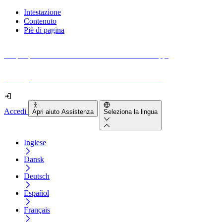
Intestazione
Contenuto
Piè di pagina
Scopri quanto sono accessibili il tuo sito e le tue app.
Prova gratuitamente il tuo sito e il nostro strumento
Accedi
Apri aiuto Assistenza
Seleziona la lingua
Inglese
Dansk
Deutsch
Español
Français