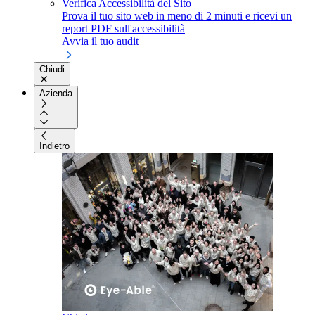
Verifica Accessibilità del Sito
Prova il tuo sito web in meno di 2 minuti e ricevi un
report PDF sull'accessibilità
Avvia il tuo audit
Chiudi
Azienda
Indietro