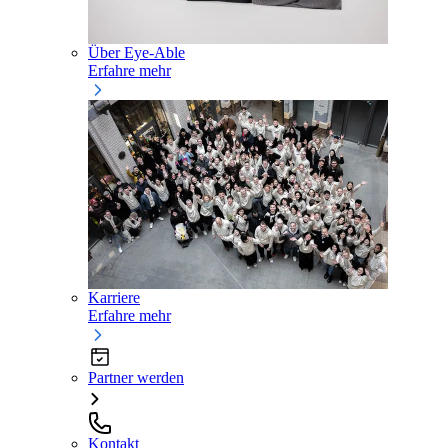
Über Eye-Able
Erfahre mehr
Karriere
Erfahre mehr
Partner werden
Kontakt