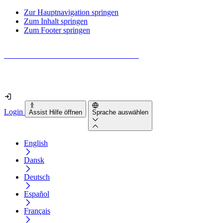
Zur Hauptnavigation springen
Zum Inhalt springen
Zum Footer springen
Wie barrierefrei ist deine Website wirklich?
Finde es in nur 2 Minuten heraus
Login
Assist Hilfe öffnen
Sprache auswählen
English
Dansk
Deutsch
Español
Français