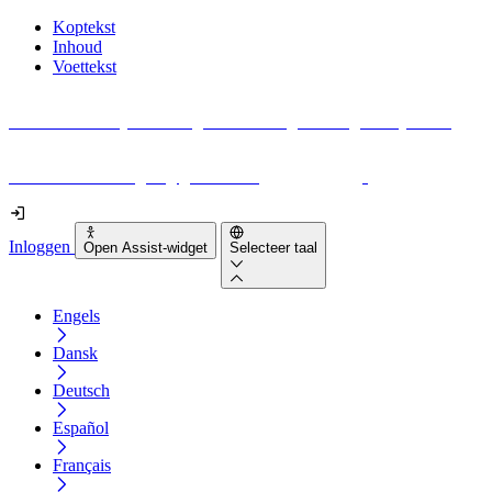
Koptekst
Inhoud
Voettekst
Geen idee waar je moet beginnen met digitale toegankelijkheid?
Download vandaag nog gratis onze
EAA-checklist
!
Inloggen
Open Assist-widget
Selecteer taal
Engels
Dansk
Deutsch
Español
Français