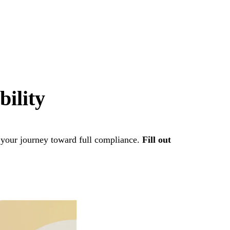
Se il modulo
bility
scheda.
t your journey toward full compliance.
Fill out