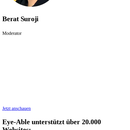
Berat Suroji
Moderator
Gewinne mehr Kunden mit
digitaler Barrierefreiheit
Lerne
Schritt für Schritt
, wie Barrieren auf Websites, Apps und
Online-Shops sichtbar werden und wie
Eye-Able
dich bei der
Umsetzung unterstützt.
Jetzt anschauen
Eye-Able unterstützt über 20.000
Websites: