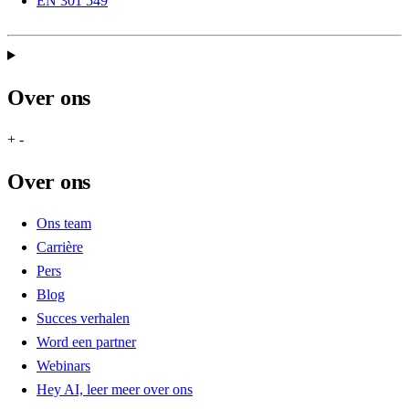
EN 301 549
Over ons
+
-
Over ons
Ons team
Carrière
Pers
Blog
Succes verhalen
Word een partner
Webinars
Hey AI, leer meer over ons