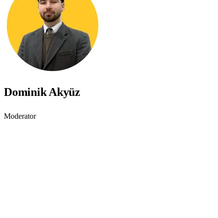
Dominik Akyüz
Moderator
Gewinne mehr Kunden mit
digitaler Barrierefreiheit
Lerne
Schritt für Schritt
, wie Barrieren auf Websites, Apps und
Online-Shops sichtbar werden und wie
Eye-Able
dich bei der