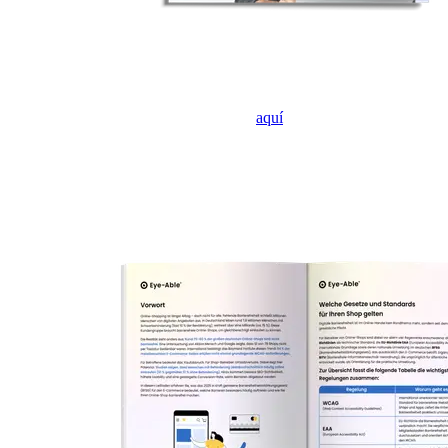
Si no se muestra el formulario, haz clic
aquí
para abrirlo en una
nueva pestaña.