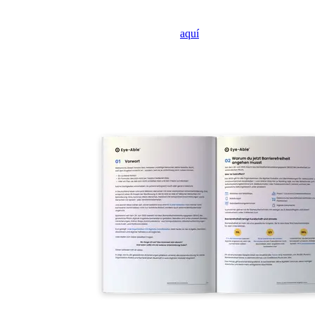
Si no se muestra el formulario, haz clic
aquí
para abrirlo en una
nueva pestaña.