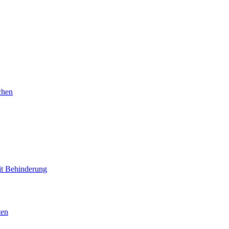
chen
mit Behinderung
ten