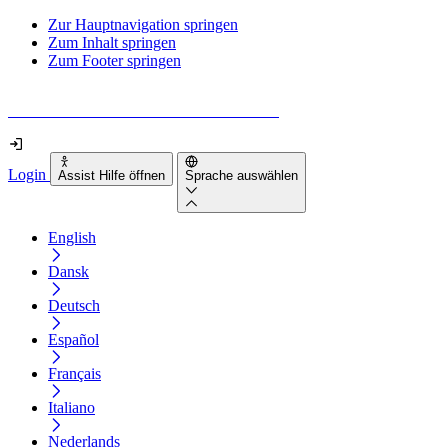
Zur Hauptnavigation springen
Zum Inhalt springen
Zum Footer springen
Wie barrierefrei ist deine Website wirklich?
Login
Assist Hilfe öffnen
Sprache auswählen
English
Dansk
Deutsch
Español
Français
Italiano
Nederlands