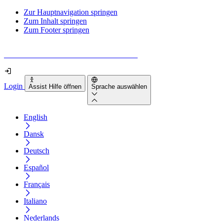
Zur Hauptnavigation springen
Zum Inhalt springen
Zum Footer springen
Wie barrierefrei ist deine Website wirklich?
Login
Assist Hilfe öffnen
Sprache auswählen
English
Dansk
Deutsch
Español
Français
Italiano
Nederlands