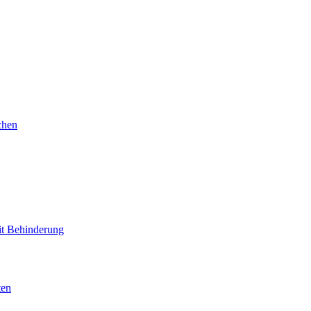
chen
mit Behinderung
ten